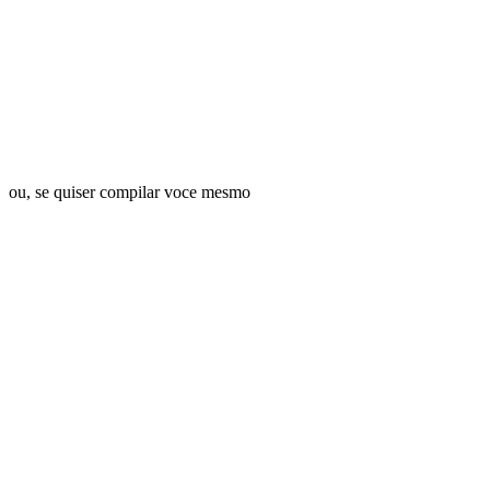
.AppImage / .deb / .rpm
ou, se quiser compilar voce mesmo